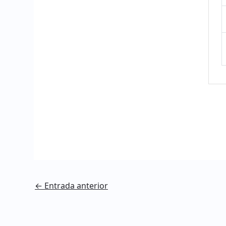
Navegación
←
Entrada anterior
de
entradas