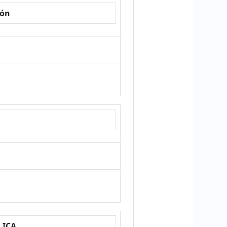
ión
LICA